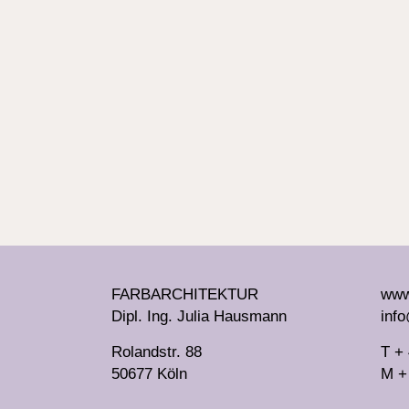
das Frauenmuseum Hittisau den
Hauptpreis des MAECENAS OE1
Publikumspreis 2018 gewonnen. Sie
arbeitet unter anderem gemeinsam mit
Martin Rauch, Anna Heringer und hat
gute Verbindungen in verschiedene
afrikanische Länder. Ein Teil der
Ausstellung wurde in Portdam als Pop-U
Ausstellung gezeigt.
FARBARCHITEKTUR
www.
Dipl. Ing. Julia Hausmann
info
Rolandstr. 88
T +
50677 Köln
M +