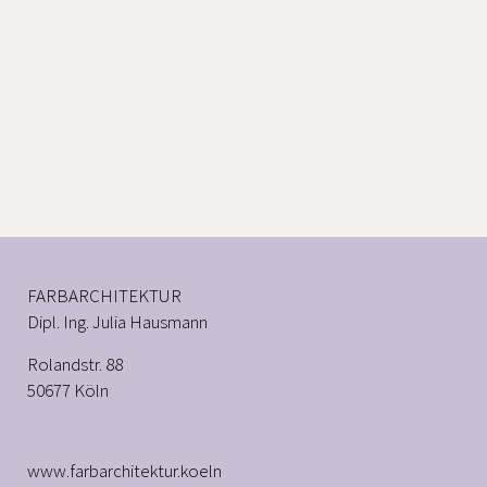
Campus in die bestehende
Stadtstruktur und verleiht der
Universität Leipzig eine klare
Repräsentationsfassade zum
Augustusplatz, wie sie seit dem
zweiten Weltkrieg nicht mehr
bestanden hatte.
FARBARCHITEKTUR
Dipl. Ing. Julia Hausmann
Rolandstr. 88
50677 Köln
www.farbarchitektur.koeln