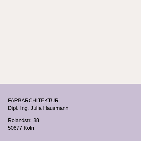
sich bringt, war Thema unseres
Austauschs mit den Studierenden.
Als ergänzende Übung hatten die
Teilnehmenden die Aufgabe,
gegensätzlichen Begrifflichkeiten
wie „laut und still“ mit
handgestrichenen Musterkarten
Farben zuzuordnen.
FARBARCHITEKTUR
Dipl. Ing. Julia Hausmann
Rolandstr. 88
50677 Köln