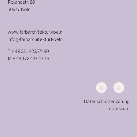
Rolandstr. 88
50677 Köln
www.farbarchitektur.koeln
info@farbarchitektur.koeln
T + 49 221 42357490
M + 49 178 433 43 15
Datenschutzerklärung
Impressum