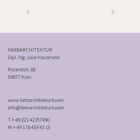
FARBARCHITEKTUR
Dipl. Ing. Julia Hausmann
Rolandstr. 88
50677 Köln
www.farbarchitektur.koeln
info@farbarchitektur.koeln
T + 49 221 42357490
M + 49 178 433 43 15