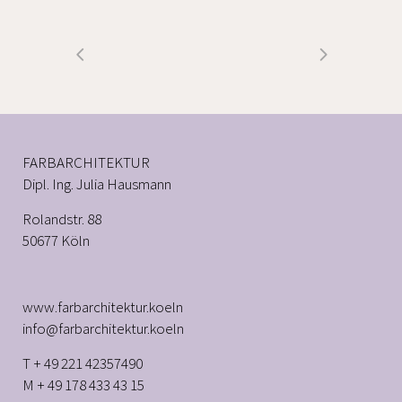
FARBARCHITEKTUR
Dipl. Ing. Julia Hausmann
Rolandstr. 88
50677 Köln
www.farbarchitektur.koeln
info@farbarchitektur.koeln
T + 49 221 42357490
M + 49 178 433 43 15