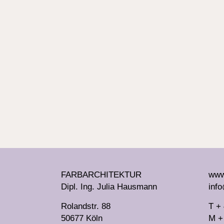
über die mit dem International Light Art
Award ausgezeichnete Installation „Light
High“ im Zentrum für Internationale
Lichtkunst, Unna. Mich fasziniert die
Komplexität und poetische Kraft ihrer
Arbeiten.
Den Abend hat DJ hellgA von Female
Music Force mit guter Energie gefüllt und
für tolle Tanzstimmung gesorgt.
FARBARCHITEKTUR
www.
Dipl. Ing. Julia Hausmann
info
Rolandstr. 88
T +
50677 Köln
M +