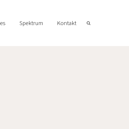
les
Spektrum
Kontakt