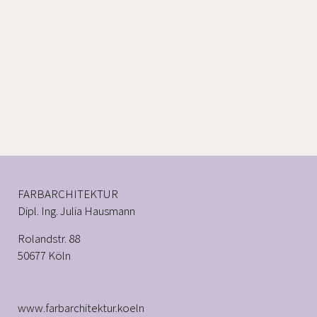
Farbarchitektin Farb-, Material- und
Oberflächenbeispiele aus der
Umgebung, so dass die Student*innen
mit Ihrem Entwurf hier inhaltlich
anknüpfen können.
FARBARCHITEKTUR
Dipl. Ing. Julia Hausmann
Rolandstr. 88
50677 Köln
www.farbarchitektur.koeln